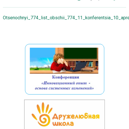
Otsenochnyi_774_list_obschii_774_11_konferentsia_10_ap