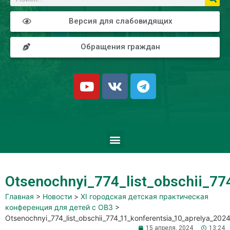
Версия для слабовидящих
Обращения граждан
Otsenochnyi_774_list_obschii_7
Главная
>
Новости
>
XI городская детская практическая
конференция для детей с ОВЗ
>
Otsenochnyi_774_list_obschii_774_11_konferentsia_10_aprelya_202
15 апреля, 2024
13:24