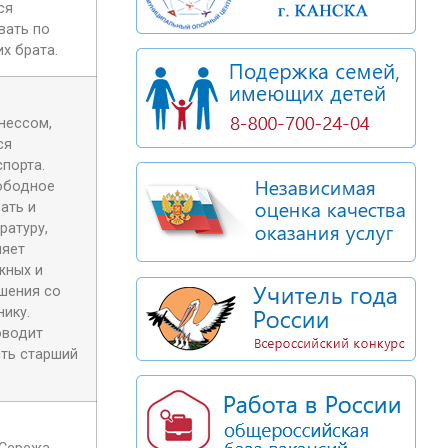
ся
вать по
х брата.
нессом,
ся
спорта.
вободное
ать и
ратуру,
ляет
жных и
ошения со
нику.
оводит
сть старший