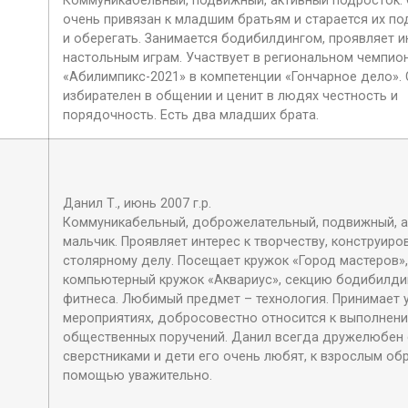
Коммуникабельный, подвижный, активный подросток.
очень привязан к младшим братьям и старается их п
и оберегать. Занимается бодибилдингом, проявляет и
настольным играм. Участвует в региональном чемпио
«Абилимпикс-2021» в компетенции «Гончарное дело».
избирателен в общении и ценит в людях честность и
порядочность. Есть два младших брата.
Данил Т., июнь 2007 г.р.
Коммуникабельный, доброжелательный, подвижный, 
мальчик. Проявляет интерес к творчеству, конструиро
столярному делу. Посещает кружок «Город мастеров»,
компьютерный кружок «Аквариус», секцию бодибилди
фитнеса. Любимый предмет – технология. Принимает 
мероприятиях, добросовестно относится к выполнен
общественных поручений. Данил всегда дружелюбен
сверстниками и дети его очень любят, к взрослым об
помощью уважительно.