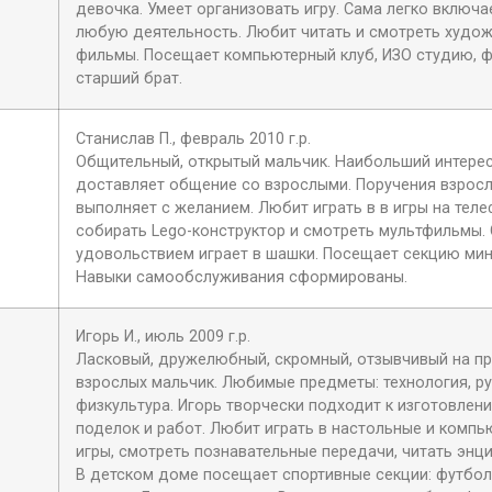
девочка. Умеет организовать игру. Сама легко включа
любую деятельность. Любит читать и смотреть худо
фильмы. Посещает компьютерный клуб, ИЗО студию, ф
старший брат.
Станислав П., февраль 2010 г.р.
Общительный, открытый мальчик. Наибольший интере
доставляет общение со взрослыми. Поручения взрос
выполняет с желанием. Любит играть в в игры на теле
собирать Lego-конструктор и смотреть мультфильмы. 
удовольствием играет в шашки. Посещает секцию мин
Навыки самообслуживания сформированы.
Игорь И., июль 2009 г.р.
Ласковый, дружелюбный, скромный, отзывчивый на п
взрослых мальчик. Любимые предметы: технология, ру
физкультура. Игорь творчески подходит к изготовлен
поделок и работ. Любит играть в настольные и комп
игры, смотреть познавательные передачи, читать энц
В детском доме посещает спортивные секции: футбол,