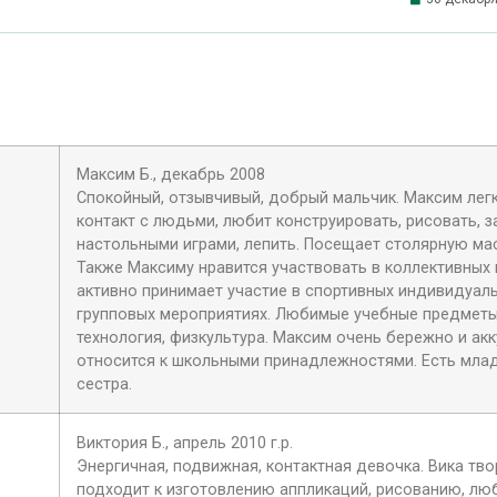
Максим Б., декабрь 2008
Спокойный, отзывчивый, добрый мальчик. Максим легк
контакт с людьми, любит конструировать, рисовать, 
настольными играми, лепить. Посещает столярную ма
Также Максиму нравится участвовать в коллективных 
активно принимает участие в спортивных индивидуал
групповых мероприятиях. Любимые учебные предметы
технология, физкультура. Максим очень бережно и ак
относится к школьными принадлежностями. Есть мла
сестра.
Виктория Б., апрель 2010 г.р.
Энергичная, подвижная, контактная девочка. Вика тв
подходит к изготовлению аппликаций, рисованию, лю