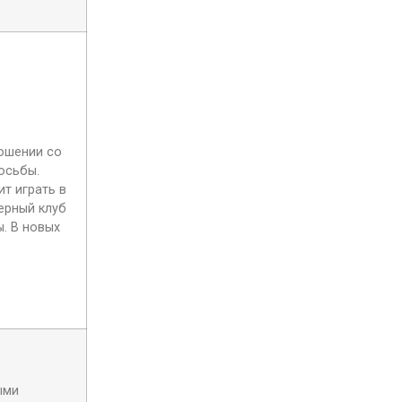
ошении со
осьбы.
т играть в
ерный клуб
. В новых
ыми