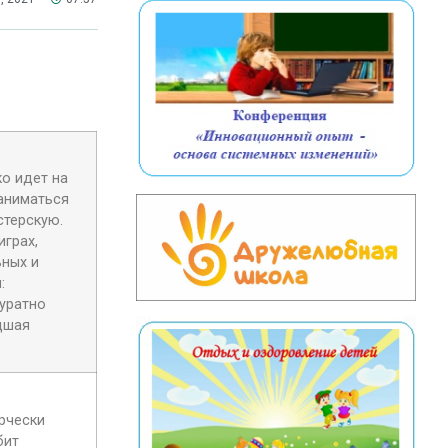
о идет на
заниматься
стерскую.
играх,
ьных и
:
куратно
дшая
орчески
бит