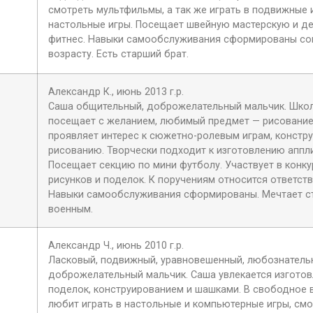
смотреть мультфильмы, а так же играть в подвижные 
настольные игры. Посещает швейную мастерскую и де
фитнес. Навыки самообслуживания сформированы со
возрасту. Есть старший брат.
Александр К., июнь 2013 г.р.
Саша общительный, доброжелательный мальчик. Шко
посещает с желанием, любимый предмет — рисование
проявляет интерес к сюжетно-ролевым играм, констр
рисованию. Творчески подходит к изготовлению аппл
Посещает секцию по мини футболу. Участвует в конку
рисунков и поделок. К поручениям относится ответств
Навыки самообслуживания сформированы. Мечтает с
военным.
Александр Ч., июнь 2010 г.р.
Ласковый, подвижный, уравновешенный, любознатель
доброжелательный мальчик. Саша увлекается изгото
поделок, конструированием и шашками. В свободное 
любит играть в настольные и компьютерные игры, см