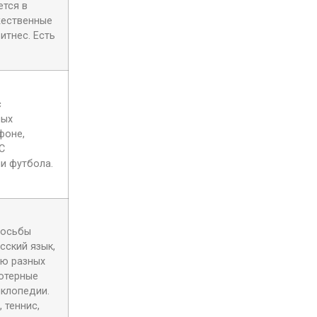
ется в
жественные
итнес. Есть
с
лых
фоне,
С
и футбола.
росьбы
сский язык,
ию разных
ьютерные
иклопедии.
 теннис,