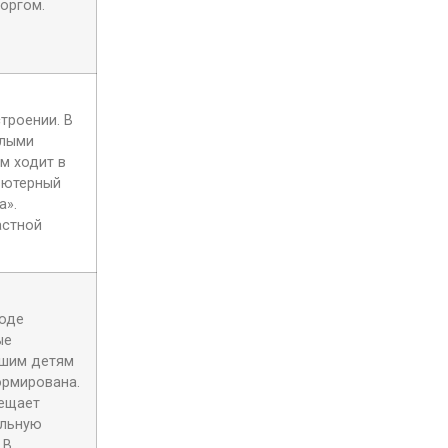
зоргом.
троении. В
слыми
м ходит в
ьютерный
а».
астной
ходе
ые
дшим детям
ормирована.
сещает
альную
 В