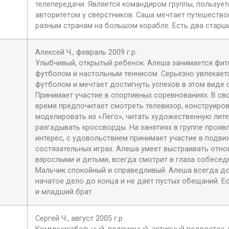
телепередачи. Является командиром группы, пользует
авторитетом у сверстников. Саша мечтает путешество
разным странам на большом корабле. Есть два старши
Алексей Ч., февраль 2009 г.р.
Улыбчивый, открытый ребенок. Алеша занимается фит
футболом и настольным теннисом. Серьезно увлекает
футболом и мечтает достигнуть успехов в этом виде 
Принимает участие в спортивных соревнованиях. В с
время предпочитает смотреть телевизор, конструиров
моделировать из «Лего», читать художественную лите
разгадывать кроссворды. На занятиях в группе прояв
интерес, с удовольствием принимает участие в подви
состязательных играх. Алеша умеет выстраивать отн
взрослыми и детьми, всегда смотрит в глаза собесед
Мальчик спокойный и справедливый. Алеша всегда д
начатое дело до конца и не дает пустых обещаний. Е
и младший брат.
Сергей Ч., август 2005 г.р.