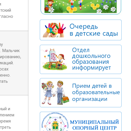
и
тский
гласно
лу
. Мальчик
уированию,
икаций.
рсах
енно.
тать
ный и
влением
время
отреть