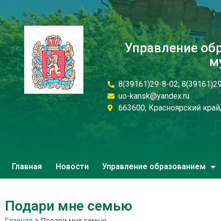
Управление об
м
8(39161)29-8-02; 8(39161)2
uo-kansk@yandex.ru
663600, Красноярский край, 
Главная
Новости
Управление образованием
Подари мне семью
Главная
>
Подари мне семью