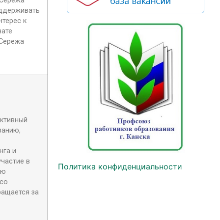
 Сережа
оддерживать
нтерес к
нате
 Сережа
активный
ванию,
нга и
участие в
Политика конфиденциальности
ию
 со
ращается за