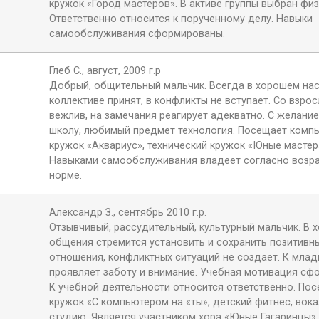
кружок «Город мастеров». В активе группы выбран фи
Ответственно относится к порученному делу. Навыки
самообслуживания сформированы.
Глеб С., август, 2009 г.р
Добрый, общительный мальчик. Всегда в хорошем нас
коллективе принят, в конфликты не вступает. Со взро
вежлив, на замечания реагирует адекватно. С желание
школу, любимый предмет технология. Посещает комп
кружок «Аквариус», технический кружок «Юные мастер
Навыками самообслуживания владеет согласно возр
норме.
Александр З., сентябрь 2010 г.р.
Отзывчивый, рассудительный, культурный мальчик. В 
общения стремится установить и сохранить позитивн
отношения, конфликтных ситуаций не создает. К мла
проявляет заботу и внимание. Учебная мотивация сф
К учебной деятельности относится ответственно. По
кружок «С компьютером на «ты», детский фитнес, вок
студию. Является участником хора «Юные Гагаринцы».