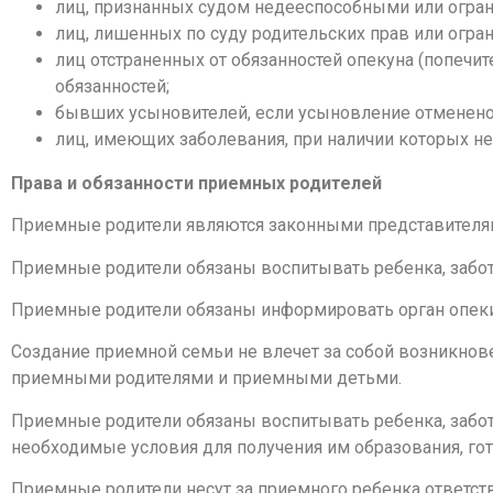
лиц, признанных судом недееспособными или огра
лиц, лишенных по суду родительских прав или огра
лиц отстраненных от обязанностей опекуна (попеч
обязанностей;
бывших усыновителей, если усыновление отменено 
лиц, имеющих заболевания, при наличии которых нел
Права и обязанности приемных родителей
Приемные родители являются законными представителям
Приемные родители обязаны воспитывать ребенка, заботи
Приемные родители обязаны информировать орган опеки 
Создание приемной семьи не влечет за собой возникно
приемными родителями и приемными детьми.
Приемные родители обязаны воспитывать ребенка, забот
необходимые условия для получения им образования, гот
Приемные родители несут за приемного ребенка ответст