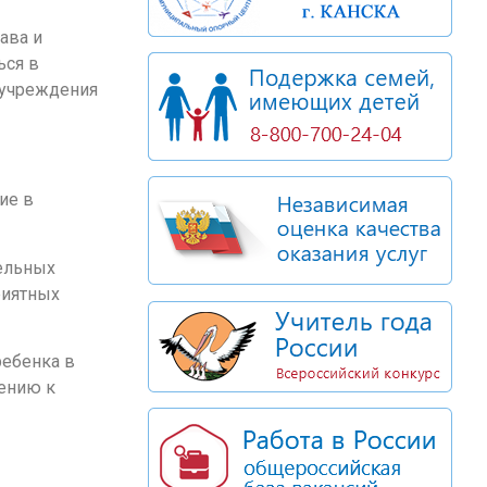
ава и
ься в
 учреждения
ие в
ельных
риятных
ребенка в
шению к