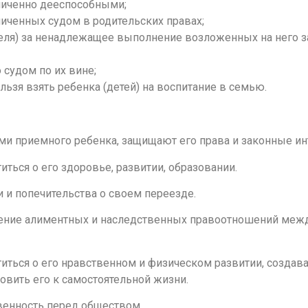
ниченно дееспособными;
ниченных судом в родительских правах;
ителя) за ненадлежащее выполнение возложенных на него 
судом по их вине;
ьзя взять ребенка (детей) на воспитание в семью.
и приемного ребенка, защищают его права и законные ин
ться о его здоровье, развитии, образовании.
и попечительства о своем переезде.
вение алиментных и наследственных правоотношений меж
иться о его нравственном и физическом развитии, создав
овить его к самостоятельной жизни.
венность перед обществом.