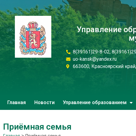
Управление об
м
8(39161)29-8-02; 8(39161)2
uo-kansk@yandex.ru
663600, Красноярский край, 
Главная
Новости
Управление образованием
Приёмная семья
Главная
>
Приёмная семья