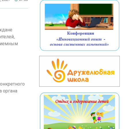
аждане
ителей,
приемным
конкретного
а органа