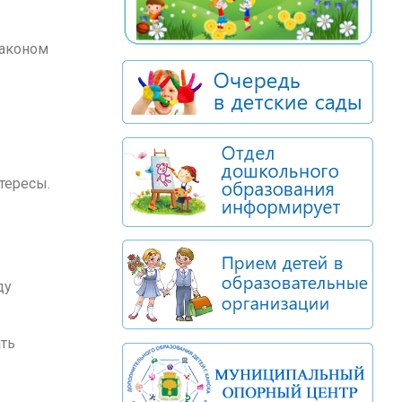
законом
тересы.
ду
ать