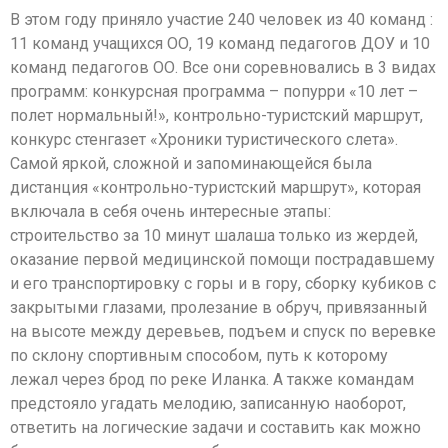
В этом году приняло участие 240 человек из 40 команд :
11 команд учащихся ОО, 19 команд педагогов ДОУ и 10
команд педагогов ОО. Все они соревновались в 3 видах
программ: конкурсная программа – попурри «10 лет –
полет нормальный!», контрольно-туристский маршрут,
конкурс стенгазет «Хроники туристического слета».
Самой яркой, сложной и запоминающейся была
дистанция «контрольно-туристский маршрут», которая
включала в себя очень интересные этапы:
строительство за 10 минут шалаша только из жердей,
оказание первой медицинской помощи пострадавшему
и его транспортировку с горы и в гору, сборку кубиков с
закрытыми глазами, пролезание в обруч, привязанный
на высоте между деревьев, подъем и спуск по веревке
по склону спортивным способом, путь к которому
лежал через брод по реке Иланка. А также командам
предстояло угадать мелодию, записанную наоборот,
ответить на логические задачи и составить как можно