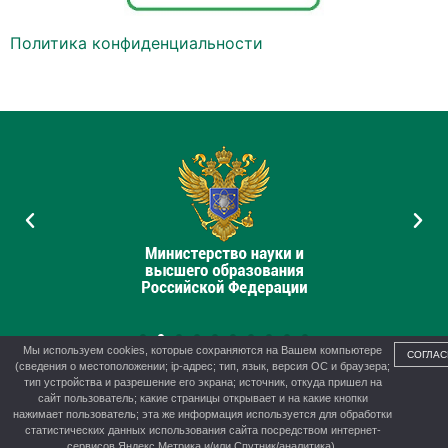
Политика конфиденциальности
Мы используем cookies, которые сохраняются на Вашем компьютере
СОГЛАС
(сведения о местоположении; ip-адрес; тип, язык, версия ОС и браузера;
тип устройства и разрешение его экрана; источник, откуда пришел на
сайт пользователь; какие страницы открывает и на какие кнопки
нажимает пользователь; эта же информация используется для обработки
© 2012-2026 г. Управление образования администрации г.
статистических данных использования сайта посредством интернет-
Канска
сервисов Яндекс.Метрика и/или Спутник/аналитика).