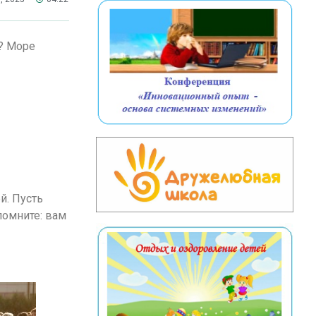
? Море
й. Пусть
помните: вам