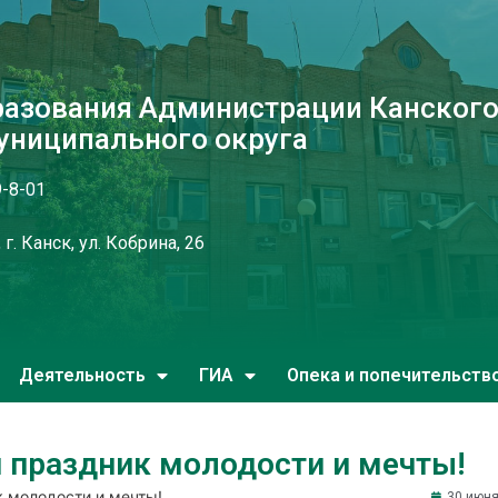
разования Администрации Канског
униципального округа
9-8-01
г. Канск, ул. Кобрина, 26
Деятельность
ГИА
Опека и попечительств
й праздник молодости и мечты!
к молодости и мечты!
30 июня