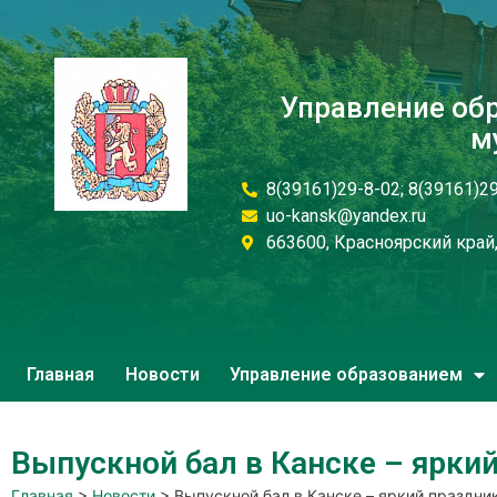
Управление об
м
8(39161)29-8-02; 8(39161)2
uo-kansk@yandex.ru
663600, Красноярский край, 
Главная
Новости
Управление образованием
Выпускной бал в Канске – ярки
Главная
>
Новости
>
Выпускной бал в Канске – яркий праздни