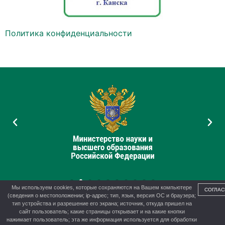
Политика конфиденциальности
Мы используем cookies, которые сохраняются на Вашем компьютере
СОГЛАС
(сведения о местоположении; ip-адрес; тип, язык, версия ОС и браузера;
тип устройства и разрешение его экрана; источник, откуда пришел на
сайт пользователь; какие страницы открывает и на какие кнопки
нажимает пользователь; эта же информация используется для обработки
© 2012-2026 г. Управление образования администрации г.