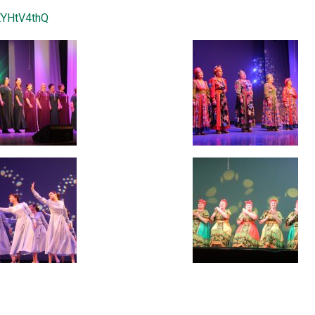
HEYHtV4thQ