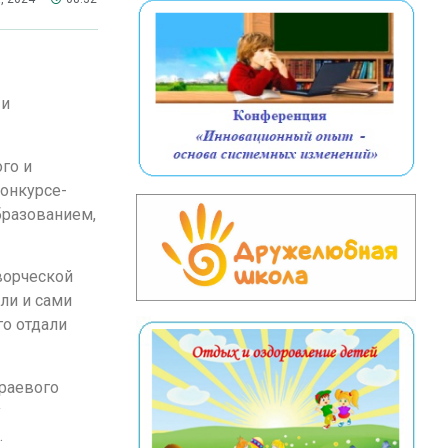
 и
ого и
конкурсе-
бразованием,
ворческой
ли и сами
го отдали
краевого
у
.