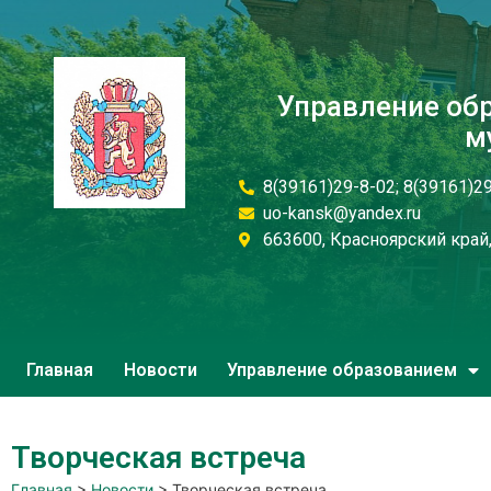
Управление об
м
8(39161)29-8-02; 8(39161)2
uo-kansk@yandex.ru
663600, Красноярский край, 
Главная
Новости
Управление образованием
Творческая встреча
Главная
>
Новости
>
Творческая встреча