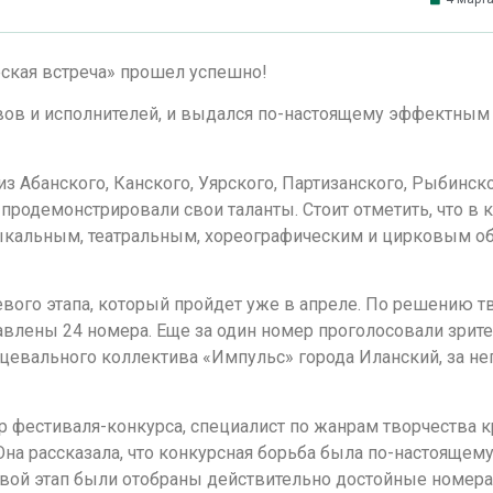
ская встреча» прошел успешно!
вов и исполнителей, и выдался по-настоящему эффектным
из Абанского, Канского, Уярского, Партизанского, Рыбинск
продемонстрировали свои таланты. Стоит отметить, что в 
ыкальным, театральным, хореографическим и цирковым о
вого этапа, который пройдет уже в апреле. По решению т
тавлены 24 номера. Еще за один номер проголосовали зрите
цевального коллектива «Импульс» города Иланский, за не
р фестиваля-конкурса, специалист по жанрам творчества 
на рассказала, что конкурсная борьба была по-настоящем
вой этап были отобраны действительно достойные номера