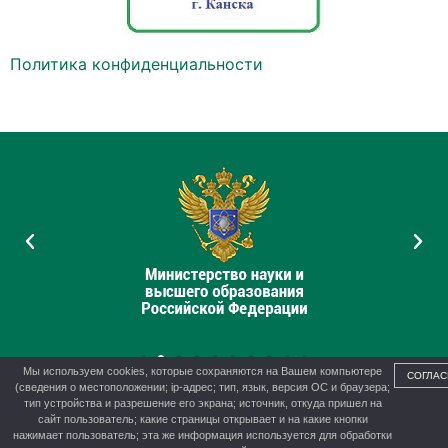
Политика конфиденциальности
Мы используем cookies, которые сохраняются на Вашем компьютере
СОГЛАС
(сведения о местоположении; ip-адрес; тип, язык, версия ОС и браузера;
тип устройства и разрешение его экрана; источник, откуда пришел на
сайт пользователь; какие страницы открывает и на какие кнопки
нажимает пользователь; эта же информация используется для обработки
© 2012-2026 г. Управление образования администрации г.