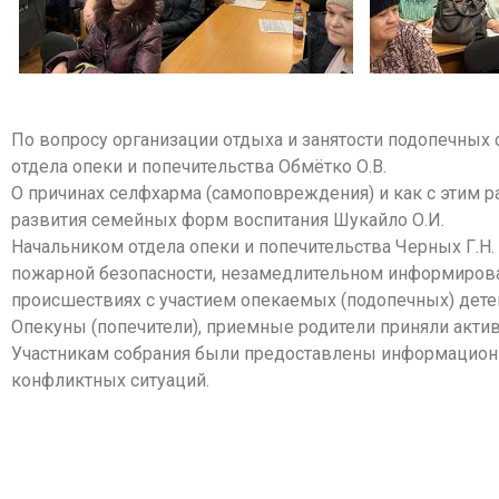
По вопросу организации отдыха и занятости подопечных 
отдела опеки и попечительства Обмётко О.В.
О причинах селфхарма (самоповреждения) и как с этим р
развития семейных форм воспитания Шукайло О.И.
Начальником отдела опеки и попечительства Черных Г.
пожарной безопасности, незамедлительном информирова
происшествиях с участием опекаемых (подопечных) дете
Опекуны (попечители), приемные родители приняли актив
Участникам собрания были предоставлены информационн
конфликтных ситуаций.