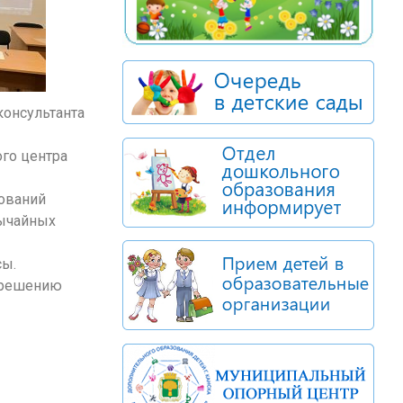
консультанта
ого центра
бований
вычайных
сы.
азрешению