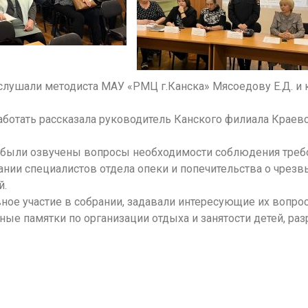
слушали методиста МАУ «РМЦ г.Канска» Мясоедову Е.Д. и 
аботать рассказала руководитель Канского филиала Краев
Н. были озвучены вопросы необходимости соблюдения тре
нии специалистов отдела опеки и попечительства о чрез
й.
ное участие в собрании, задавали интересующие их вопро
ые памятки по организации отдыха и занятости детей, р