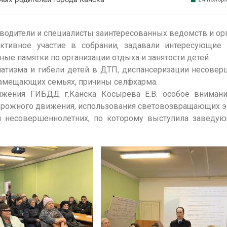
водители и специалисты заинтересованных ведомств и ор
активное участие в собрании, задавали интересующие 
е памятки по организации отдыха и занятости детей.
атизма и гибели детей в ДТП, диспансеризации несовер
замещающих семьях, причины селфхарма.
ижения ГИБДД г.Канска Косырева Е.В. особое внимани
дорожного движения, использования световозвращающих э
и несовершеннолетних, по которому выступила заведую