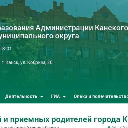
разования Администрации Канског
униципального округа
9-8-01
г. Канск, ул. Кобрина, 26
Деятельность
ГИА
Опека и попечительств
й и приемных родителей города 
ных родителей города Канска
24 ноября