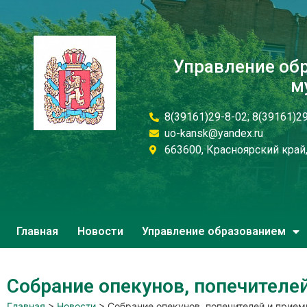
Управление об
м
8(39161)29-8-02; 8(39161)2
uo-kansk@yandex.ru
663600, Красноярский край, 
Главная
Новости
Управление образованием
Собрание опекунов, попечителе
Главная
>
Новости
>
Собрание опекунов, попечителей и прием