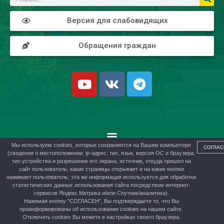
Версия для слабовидящих
Обращения граждан
Мы используем cookies, которые сохраняются на Вашем компьютере
СОГЛАС
(сведения о местоположении; ip-адрес; тип, язык, версия ОС и браузера;
тип устройства и разрешение его экрана; источник, откуда пришел на
сайт пользователь; какие страницы открывает и на какие кнопки
Региональный семинар
нажимает пользователь; эта же информация используется для обработки
статистических данных использования сайта посредством интернет-
«Коворкинг дополнительного
сервисов Яндекс.Метрика и/или Спутник/аналитика).
образования как инструмент
Нажимая кнопку "СОГЛАСЕН", Вы подтверждаете то, что Вы
проинформированы об использовании cookies на нашем сайте.
обновления содержания
Отключить cookies Вы можете в настройках своего браузера.