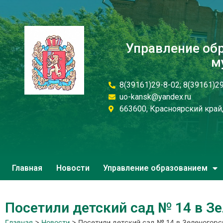
Управление об
м
8(39161)29-8-02; 8(39161)2
uo-kansk@yandex.ru
663600, Красноярский край, 
Главная
Новости
Управление образованием
Посетили детский сад № 14 в З
Главная
>
Новости
>
Посетили детский сад № 14 в Зеленогорс