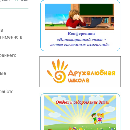
 в
и именно в
раннего
ные
аботе.