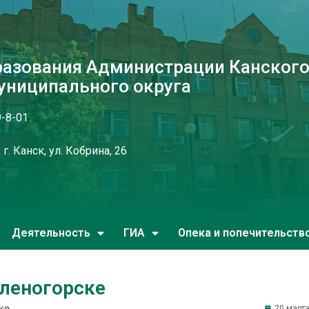
разования Администрации Канског
униципального округа
9-8-01
г. Канск, ул. Кобрина, 26
Деятельность
ГИА
Опека и попечительств
еленогорске
ке
20 марта