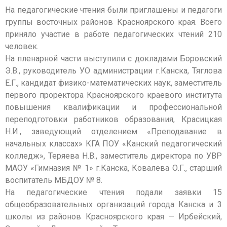
На педагогические чтения были приглашены и педагоги
группы восточных районов Красноярского края. Всего
приняло участие в работе педагогических чтений 210
человек.
На пленарной части выступили с докладами Боровский
Э.В., руководитель УО администрации г.Канска, Тяглова
Е.Г., кандидат физико-математических наук, заместитель
первого проректора Красноярского краевого института
повышения квалификации и профессиональной
переподготовки работников образования, Красицкая
Н.И., заведующий отделением «Преподавание в
начальных классах» КГА ПОУ «Канский педагогический
колледж», Теряева Н.В., заместитель директора по УВР
МАОУ «Гимназия № 1» г.Канска, Ковалева О.Г., старший
воспитатель МБДОУ № 8.
На педагогические чтения подали заявки 15
общеобразовательных организаций города Канска и 3
школы из районов Красноярского края — Ирбейский,