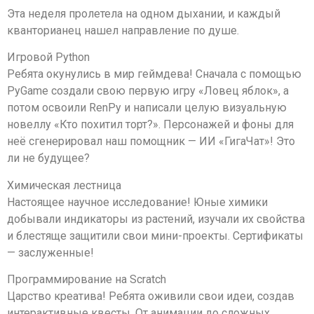
Эта неделя пролетела на одном дыхании, и каждый
кванторианец нашел направление по душе.
Игровой Python
Ребята окунулись в мир геймдева! Сначала с помощью
PyGame создали свою первую игру «Ловец яблок», а
потом освоили RenPy и написали целую визуальную
новеллу «Кто похитил торт?». Персонажей и фоны для
неё сгенерировал наш помощник — ИИ «ГигаЧат»! Это
ли не будущее?
Химическая лестница
Настоящее научное исследование! Юные химики
добывали индикаторы из растений, изучали их свойства
и блестяще защитили свои мини-проекты. Сертификаты
— заслуженные!
Программирование на Scratch
Царство креатива! Ребята оживили свои идеи, создав
интерактивные квесты. От анимации до сложных