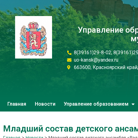
Управление об
м
8(39161)29-8-02; 8(39161)2
uo-kansk@yandex.ru
663600, Красноярский край, 
Главная
Новости
Управление образованием
Младший состав детского ансам
Главная
>
Новости
>
Младший состав детского ансамбля «Рад