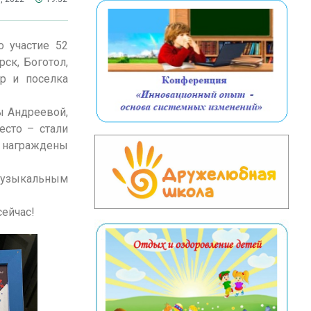
о участие 52
рск, Боготол,
яр и поселка
ы Андреевой,
есто – стали
и награждены
узыкальным
сейчас!