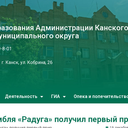
разования Администрации Канског
униципального округа
9-8-01
г. Канск, ул. Кобрина, 26
Деятельность
ГИА
Опека и попечительств
бля «Радуга» получил первый п
уга» получил первый приз
19 декабря