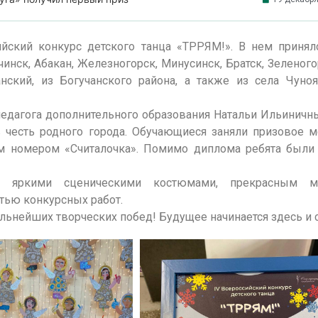
йский конкурс детского танца «ТРРЯМ!». В нем принял
инск, Абакан, Железногорск, Минусинск, Братск, Зеленого
анский, из Богучанского района, а также из села Чуно
педагога дополнительного образования Натальи Ильиничн
 честь родного города. Обучающиеся заняли призовое м
ким номером «Считалочка». Помимо диплома ребята был
ля яркими сценическими костюмами, прекрасным м
тью конкурсных работ.
льнейших творческих побед! Будущее начинается здесь и 