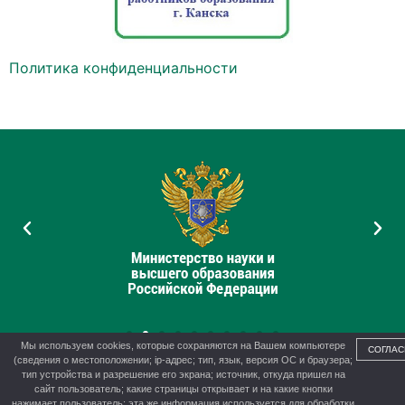
Политика конфиденциальности
Мы используем cookies, которые сохраняются на Вашем компьютере
СОГЛАС
(сведения о местоположении; ip-адрес; тип, язык, версия ОС и браузера;
тип устройства и разрешение его экрана; источник, откуда пришел на
сайт пользователь; какие страницы открывает и на какие кнопки
нажимает пользователь; эта же информация используется для обработки