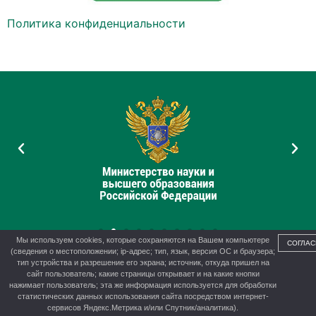
Политика конфиденциальности
Мы используем cookies, которые сохраняются на Вашем компьютере
СОГЛАС
(сведения о местоположении; ip-адрес; тип, язык, версия ОС и браузера;
тип устройства и разрешение его экрана; источник, откуда пришел на
сайт пользователь; какие страницы открывает и на какие кнопки
нажимает пользователь; эта же информация используется для обработки
© 2012-2026 г. Управление образования администрации г.
статистических данных использования сайта посредством интернет-
Канска
сервисов Яндекс.Метрика и/или Спутник/аналитика).