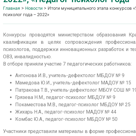
Главная
>
Новости
>
Итоги муниципального этапа конкурсов «У
психолог года – 2022»
Конкурсы проводятся министерством образования Кр
квалификации в целях сопровождения профессионал
психологов, поддержки инновационных разработок и те
ОВЗ, инвалидностью.
В отборе приняли участие 7 педагогических работников:
Антонова И.В., учитель-дефектолог МБДОУ № 9
Мамедова Ю.И., учитель-дефектолог МАДОУ № 15
Патракова Т.В., учитель-дефектолог МБОУ СОШ № 1
Грязева Н.М., педагог-психолог МБДОУ № 9
Покаместова М.В., педагог-психолог МБДОУ № 25
Жихарь Н.А., педагог-психолог МАДОУ № 44
Комбас Ю.А., педагог-психолог МБДОУ № 50
Участники представили материалы в форме профессиона