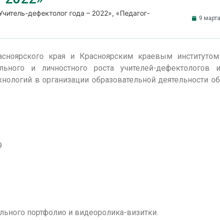
читель-дефектолог года – 2022», «Педагог-
9 марта
асноярского края и Красноярским краевым институто
ьного и личностного роста учителей-дефектологов и
хнологий в организации образовательной деятельности о
9
льного портфолио и видеоролика-визитки.