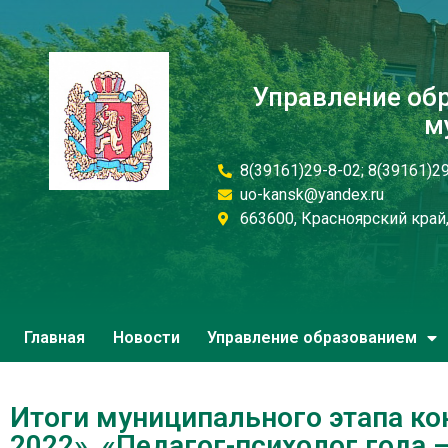
Управление об
м
8(39161)29-8-02; 8(39161)2
uo-kansk@yandex.ru
663600, Красноярский край, 
Главная
Новости
Управление образованием
Итоги муниципального этапа ко
2022», «Педагог-психолог года 