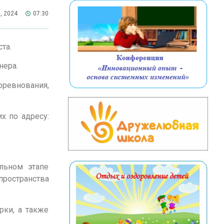
, 2024
07:30
та.
нера.
оревнования,
х по адресу:
льном этапе
пространства
рки, а также