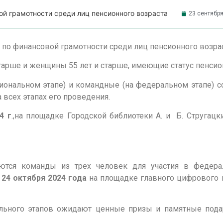
вой грамотности среди лиц пенсионного возраста
23 сентября
т по финансовой грамотности среди лиц пенсионного возрас
тарше и женщины 55 лет и старше, имеющие статус пенсио
иональном этапе) и командные (на федеральном этапе) с
всех этапах его проведения.
4 г
.,на площадке Городской библиотеки А. и Б. Стругацки
ются команды из трех человек для участия в федера
е
24 октября 2024
года
на площадке главного цифрового 
ального этапов ожидают ценные призы и памятные пода