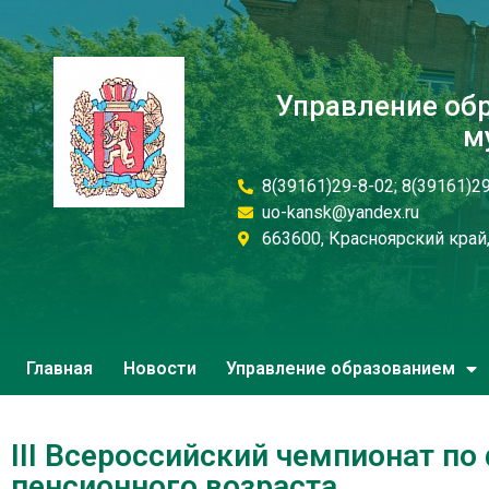
Управление об
м
8(39161)29-8-02; 8(39161)2
uo-kansk@yandex.ru
663600, Красноярский край, 
Главная
Новости
Управление образованием
III Всероссийский чемпионат п
пенсионного возраста