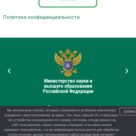
Политика конфиденциальности
Мы используем cookies, которые сохраняются на Вашем компьютере
СОГЛАС
(сведения о местоположении; ip-адрес; тип, язык, версия ОС и браузера;
тип устройства и разрешение его экрана; источник, откуда пришел на
сайт пользователь; какие страницы открывает и на какие кнопки
нажимает пользователь; эта же информация используется для обработки
© 2012-2026 г. Управление образования администрации г.
статистических данных использования сайта посредством интернет-