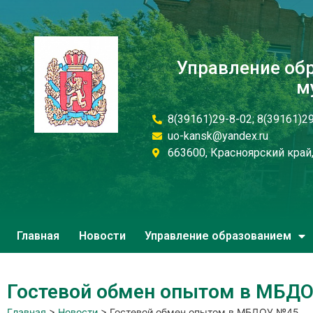
Управление об
м
8(39161)29-8-02; 8(39161)2
uo-kansk@yandex.ru
663600, Красноярский край, 
Главная
Новости
Управление образованием
Гостевой обмен опытом в МБД
Главная
>
Новости
>
Гостевой обмен опытом в МБДОУ №45