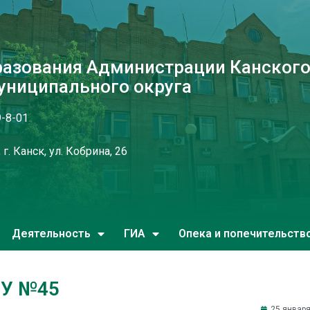
разования Администрации Канског
униципального округа
9-8-01
г. Канск, ул. Кобрина, 26
Деятельность
ГИА
Опека и попечительств
ОУ №45
25 января