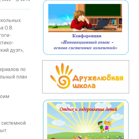
ошкольных
а О.В.
гоги-
ктико-
кий дуэт»;
.
териалов по
альный план
воим
 системной
ыт.