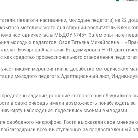
татели, педагоги-наставники, молодые педагоги) из 22 д
ткрытого методического дня старший воспитатель Клешков
тема наставничества в МБДОУ №45». Затем опытные педа
ния молодых педагогов: Озол Татьяна Михайловна — «Пра
ателя»; Бочарова Анастасия Владимировна — «Педагогичес
 как средство профессионального становления педагога»
и участниками мероприятия по доработке методических ма
тации молодого педагога, Адаптационный лист, Индивиду
ределено задание, решение которого они обсудили со с
 Гости в свою очередь имели возможность понаблюдать за
лнив карту наблюдения, поделились своими выводами.
те свободного микрофона. Гости высказали свое мнение о
 поблагодарили всех выступающих за предоставленный оп