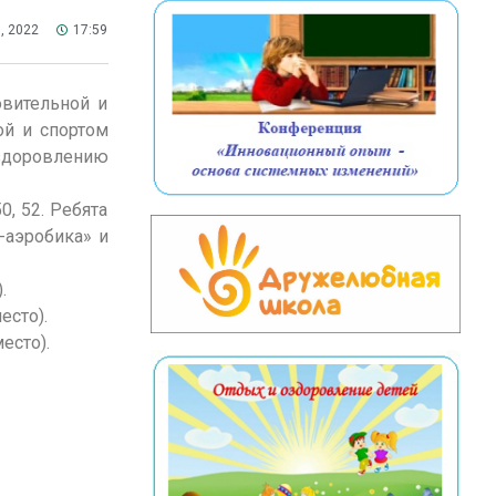
, 2022
17:59
овительной и
ой и спортом
здоровлению
50, 52. Ребята
-аэробика» и
.
есто).
есто).