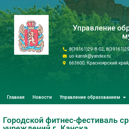
Управление об
м
8(39161)29-8-02; 8(39161)2
uo-kansk@yandex.ru
663600, Красноярский край, 
Главная
Новости
Управление образованием
Городской фитнес-фестиваль с
учреждений г. Канска