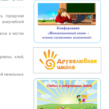
сь городская
 внеучебной
асса и могли
риалы, клей,
ей начальных