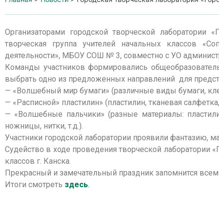
Организаторами городской творческой лаборатории «
творческая группа учителей начальных классов «С
деятельности», МБОУ СОШ № 3, совместно с УО администр
Команды участников формировались общеобразователь
выбрать одно из предложенных направлений для предст
— «Волшебный мир бумаги» (различные виды бумаги, кле
— «Расписной» пластилин» (пластилин, тканевая салфетка
— «Волшебные пальчики» (разные материалы: пластилин
ножницы, нитки, т.д.).
Участники городской лаборатории проявили фантазию, ма
Судейство в ходе проведения творческой лаборатории «
классов г. Канска.
Прекрасный и замечательный праздник запомнится всем и
Итоги смотреть
здесь
.