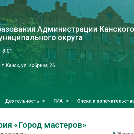
разования Администрации Канског
униципального округа
9-8-01
г. Канск, ул. Кобрина, 26
Деятельность
ГИА
Опека и попечительств
рия «Город мастеров»
од мастеров»
29 апреля