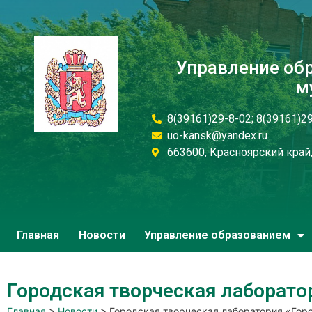
Управление об
м
8(39161)29-8-02; 8(39161)2
uo-kansk@yandex.ru
663600, Красноярский край, 
Главная
Новости
Управление образованием
Городская творческая лаборато
Главная
>
Новости
>
Городская творческая лаборатория «Гор