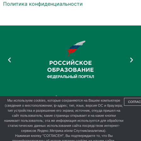
Политика конфиденциальности
Мы используем cookies, которые сохраняются на Вашем компьютере
СОГЛАС
(сведения о местоположении; ip-адрес; тип, язык, версия ОС и браузера;
тип устройства и разрешение его экрана; источник, откуда пришел на
сайт пользователь; какие страницы открывает и на какие кнопки
нажимает пользователь; эта же информация используется для обработки
© 2012-2026 г. Управление образования администрации г.
статистических данных использования сайта посредством интернет-
Канска
сервисов Яндекс.Метрика и/или Спутник/аналитика).
Нажимая кнопку "СОГЛАСЕН", Вы подтверждаете то, что Вы
проинформированы об использовании cookies на нашем сайте.