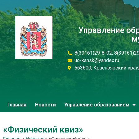
Управление об
м
8(39161)29-8-02; 8(39161)2
uo-kansk@yandex.ru
663600, Красноярский край, 
Главная
Новости
Управление образованием
«Физический квиз»
Главная
>
Новости
>
«Физический квиз»