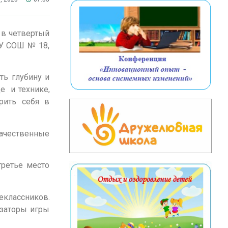
 в четвертый
ОУ СОШ № 18,
ть глубину и
е и технике,
рить себя в
качественные
ретье место
еклассников.
изаторы игры