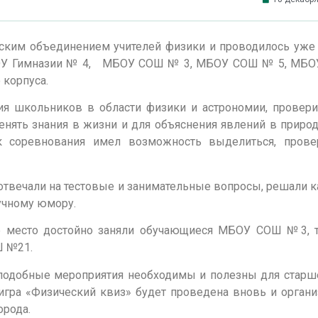
ским объединением учителей физики и проводилось уже
 МАОУ Гимназии № 4, МБОУ СОШ № 3, МБОУ СОШ № 5, МБ
 корпуса.
я школьников в области физики и астрономии, провери
енять знания в жизни и для объяснения явлений в природ
к соревнования имел возможность выделиться, прове
а отвечали на тестовые и занимательные вопросы, решали 
аучному юмору.
 место достойно заняли обучающиеся МБОУ СОШ №3, т
Ш №21.
 подобные мероприятия необходимы и полезны для старш
игра «Физический квиз» будет проведена вновь и орган
орода.