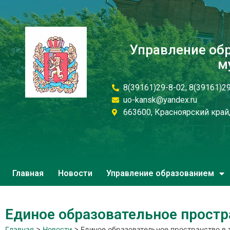
Управление об
м
8(39161)29-8-02; 8(39161)2
uo-kansk@yandex.ru
663600, Красноярский край, 
Главная
Новости
Управление образованием
Единое образовательное простр
Главная
>
Новости
>
Единое образовательное пространство в 