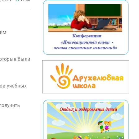
ким
которые были
тов учебных
получить