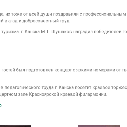
уда, их тоже от всей души поздравили с профессиональны
й вклад и добросовестный труд.
уризма, г. Канска М. Г. Шушаков наградил победителей г
ех гостей был подготовлен концерт с яркими номерами от т
нов педагогического труда г. Канска посетит краевое торже
цертном зале Красноярской краевой филармонии.
b