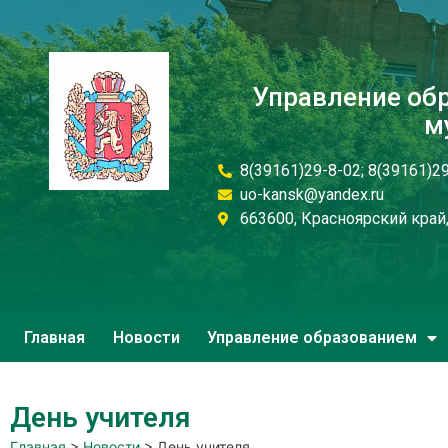
Управление об
м
8(39161)29-8-02; 8(39161)2
uo-kansk@yandex.ru
663600, Красноярский край, 
Главная
Новости
Управление образованием
День учителя
Главная
>
Новости
>
День учителя