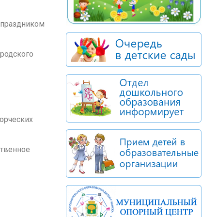
м праздником
ородского
ворческих
ственное