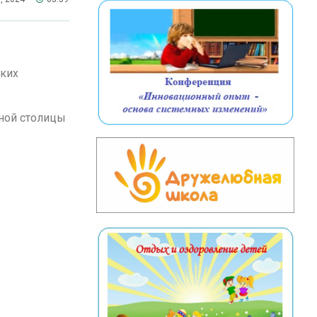
ских
жной столицы