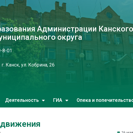
разования Администрации Канског
униципального округа
9-8-01
г. Канск, ул. Кобрина, 26
Деятельность
ГИА
Опека и попечительств
 движения
я
26 мая