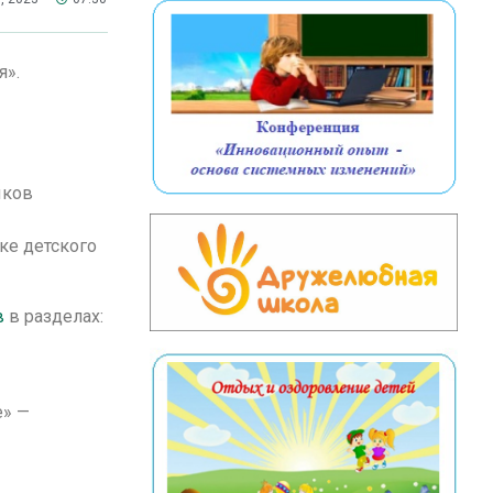
я».
ыков
ке детского
в
в разделах:
е» —