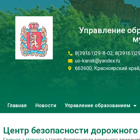
Управление об
м
8(39161)29-8-02; 8(39161)2
uo-kansk@yandex.ru
663600, Красноярский край, 
Главная
Новости
Управление образованием
Центр безопасности дорожного
Главная
>
Новости
>
Центр безопасности дорожного движени