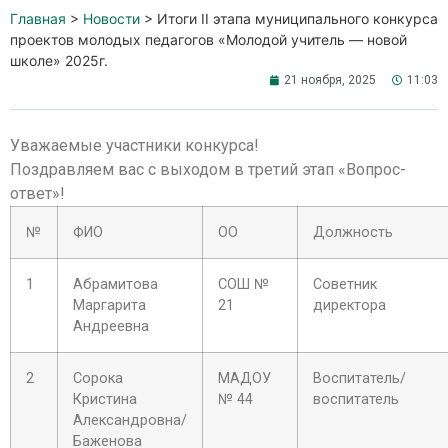
Главная
>
Новости
>
Итоги II этапа муниципального конкурса
проектов молодых педагогов «Молодой учитель — новой
школе» 2025г.
21 ноября, 2025
11:03
Уважаемые участники конкурса!
Поздравляем вас с выходом в третий этап «Вопрос-
ответ»!
№
ФИО
ОО
Должность
1
Абрамитова
СОШ №
Советник
Маргарита
21
директора
Андреевна
2
Сорока
МАДОУ
Воспитатель/
Кристина
№ 44
воспитатель
Александровна/
Баженова