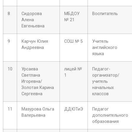
8
Сидорова
МБДОУ
Воспитатель
Алена
№ 21
Евгеньевна
9
Карчун Юлия
СОШ № 5
Учитель
Андреевна
английского
языка
10
Урсаева
лицей №
Педагог-
Светлана
1
организатор/
Игоревна/
учитель
Золотая Карина
начальных
Сергеевна
классов
11
Мазурова Ольга
ДДЮТиЭ
Педагог
Валерьевна
дополнительного
образования