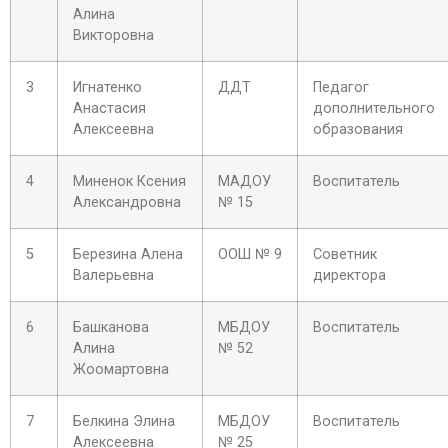
Алина
Викторовна
3
Игнатенко
ДДТ
Педагог
Анастасия
дополнительного
Алексеевна
образования
4
Миненок Ксения
МАДОУ
Воспитатель
Александровна
№ 15
5
Березина Алена
ООШ № 9
Советник
Валерьевна
директора
6
Башканова
МБДОУ
Воспитатель
Алина
№ 52
Жоомартовна
7
Белкина Элина
МБДОУ
Воспитатель
Алексеевна
№ 25