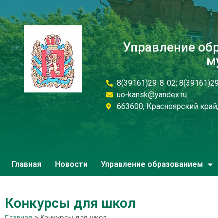
Управление об
м
8(39161)29-8-02; 8(39161)2
uo-kansk@yandex.ru
663600, Красноярский край, 
Главная
Новости
Управление образованием
Конкурсы для школ
Главная
>
Конкурсы для школ