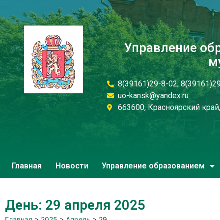
Управление об
м
8(39161)29-8-02; 8(39161)2
uo-kansk@yandex.ru
663600, Красноярский край, 
Главная
Новости
Управление образованием
День: 29 апреля 2025
Главная
>
2025
>
Апрель
>
29