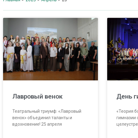
Лавровый венок
День г
Театральный триумф: «Лавровый
«Теория б
венок» объединил таланты и
гимназии 
вдохновение! 25 апреля
целеустре