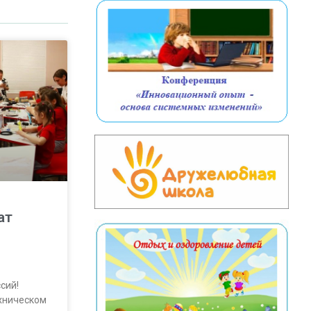
ат
сий!
хническом