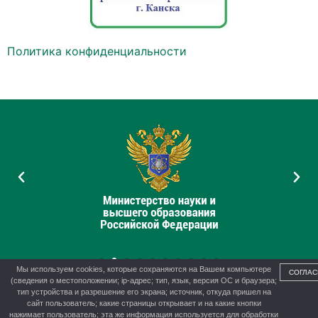
Политика конфиденциальности
Мы используем cookies, которые сохраняются на Вашем компьютере
СОГЛАС
(сведения о местоположении; ip-адрес; тип, язык, версия ОС и браузера;
тип устройства и разрешение его экрана; источник, откуда пришел на
сайт пользователь; какие страницы открывает и на какие кнопки
нажимает пользователь; эта же информация используется для обработки