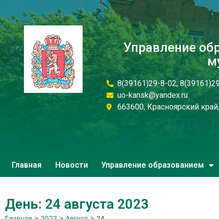
Управление об
м
8(39161)29-8-02; 8(39161)2
uo-kansk@yandex.ru
663600, Красноярский край, 
Главная
Новости
Управление образованием
День: 24 августа 2023
Главная
>
2023
>
Август
>
24