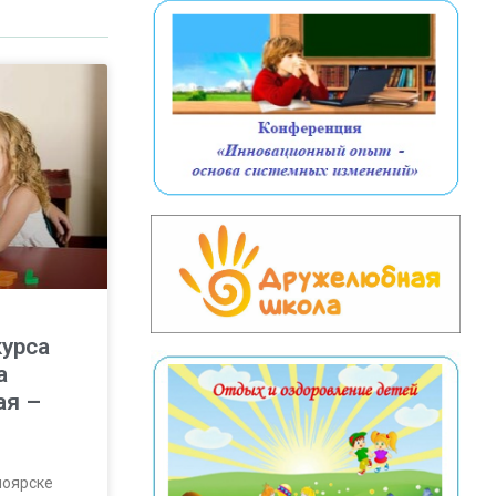
курса
а
ая –
ноярске