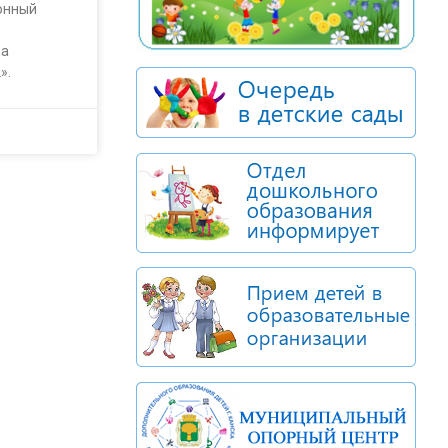
онный
да
».