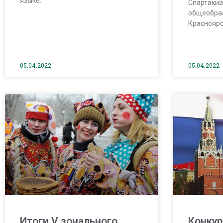
языке.
Спартакиа
общеобра
Красноярс
05.04.2022
05.04.2022
Итоги V зонального
Конку