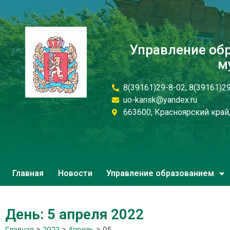
Управление об
м
8(39161)29-8-02; 8(39161)2
uo-kansk@yandex.ru
663600, Красноярский край, 
Главная
Новости
Управление образованием
День: 5 апреля 2022
Главная
>
2022
>
Апрель
>
05